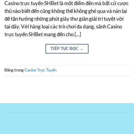
Casino trực tuyến SHBet là một điểm đến mà bất cứ cược
thủ nào biết đến cũng không thể không ghé qua và nán lại
để tận hưởng những phút giây thư giản giải trí tuyệt vời
tại đây. Với hàng loại các trò chơi đa dạng, sảnh Casino
trực tuyến SHBet mang đến cho […]
TIẾP TỤC ĐỌC
→
Đăng trong
Casino Trực Tuyến