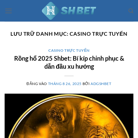
Bỏ
qua
nội
dung
LƯU TRỮ DANH MỤC:
CASINO TRỰC TUYẾN
CASINO TRỰC TUYẾN
Rồng hổ 2025 Shbet: Bí kíp chinh phục &
dẫn đầu xu hướng
ĐĂNG VÀO
THÁNG 8 26, 2025
BỞI
ADGSHBET