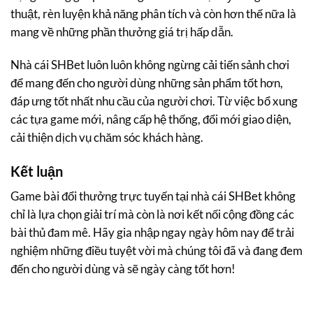
thuật, rèn luyện khả năng phân tích và còn hơn thế nữa là
mang về những phần thưởng giá trị hấp dẫn.
Nhà cái SHBet luôn luôn không ngừng cải tiến sảnh chơi
để mang đến cho người dùng những sản phẩm tốt hơn,
đáp ưng tốt nhất nhu cầu của người chơi. Từ việc bổ xung
các tựa game mới, nâng cấp hệ thống, đổi mới giao diện,
cải thiện dịch vụ chăm sóc khách hàng.
Kết luận
Game bài đổi thưởng trực tuyến tại nhà cái SHBet không
chỉ là lựa chọn giải trí mà còn là nơi kết nối cộng đồng các
bài thủ đam mê. Hãy gia nhập ngay ngày hôm nay để trải
nghiệm những điều tuyệt vời mà chúng tôi đã và đang đem
đến cho người dùng và sẽ ngày càng tốt hơn!