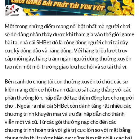
Một trong những điểm mạng nổi bật nhất mà người chơi
sẽ dễ dàng nhận thấy được khi tham gia vào thế giới game
bài tại nhà cái SHBet đó là cộng đồng người chơi tại đây
cực kỳ đông đảo và năng động. Với hàng triệu lượt truy
cập mỗi ngày, hàng trăm ngàn người dùng thường xuyên
tạo nên một môi trường giao lưu học hỏi và so tài thú vị.
Bên cạnh đó chúng tôi còn thường xuyên tổ chức các sư
kiện mang đến cơ hội tranh đấu cọ sát căng thẳng với các
phần thưởng lớn, hấp dẫn để tạo thêm động lực cho người
chơi. Ngoài ra nhà cái SHBet còn dành tặng rất nhiều các
chương trình khuyến mãi và ưu đãi hấp dẫn cho thành
viễn mới và cũ. Từ các gói thưởng nạp cho đến các
chương trình hoàn trả với giá trị cực lớn so với mặt bằng
chung trên thị trường hiện nay cũng làm rất nhiều các bài