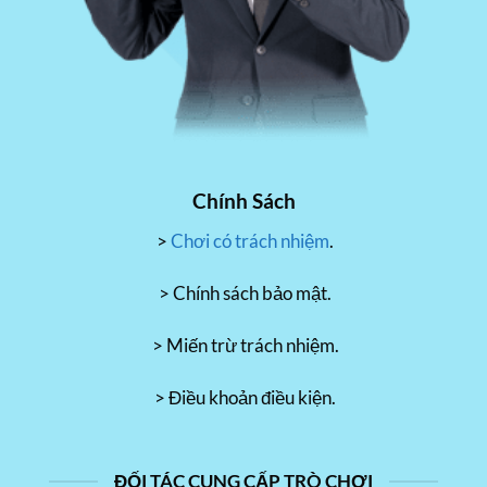
Chính Sách
>
Chơi có trách nhiệm
.
> Chính sách bảo mật.
> Miến trừ trách nhiệm.
> Điều khoản điều kiện.
ĐỐI TÁC CUNG CẤP TRÒ CHƠI