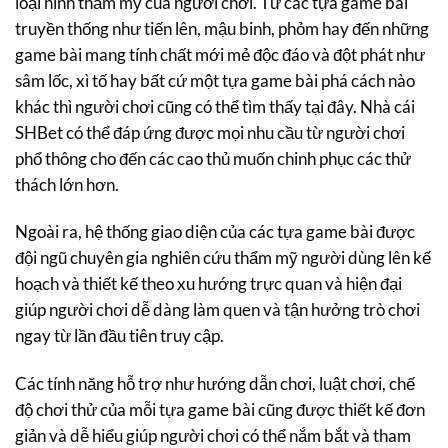
loại hình thẩm mỹ của người chơi. Từ các tựa game bài
truyền thống như tiến lên, mậu binh, phỏm hay đến những
game bài mang tính chất mới mẻ độc đáo và đột phát như
sâm lốc, xì tố hay bất cứ một tựa game bài phá cách nào
khác thì người chơi cũng có thể tìm thấy tại đây. Nhà cái
SHBet có thể đáp ứng được mọi nhu cầu từ người chơi
phổ thông cho đến các cao thủ muốn chinh phục các thử
thách lớn hơn.
Ngoài ra, hệ thống giao diện của các tựa game bài được
đội ngũ chuyên gia nghiên cứu thẩm mỹ người dùng lên kế
hoạch và thiết kế theo xu hướng trực quan và hiện đại
giúp người chơi dễ dàng làm quen và tận hưởng trò chơi
ngay từ lần đầu tiên truy cập.
Các tính năng hỗ trợ như hướng dẫn chơi, luật chơi, chế
độ chơi thử của mỗi tựa game bài cũng được thiết kế đơn
giản và dễ hiểu giúp người chơi có thể nắm bắt và tham